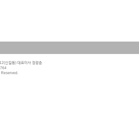
-12(신길동) 대표이사 정광춘 
9764
s Reserved.