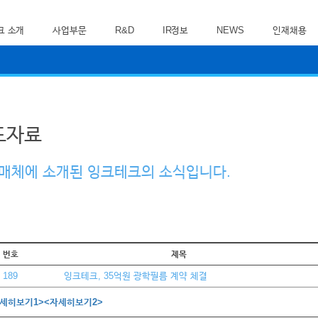
크 소개
사업부문
R&D
IR정보
NEWS
인재채용
도자료
매체에 소개된 잉크테크의 소식입니다.
번호
제목
189
잉크테크, 35억원 광학필름 계약 체결
세히보기1>
<자세히보기2>